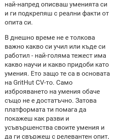
най-напред описваш уменията си
и ги подкрепяш с реални факти от
опита си.
В днешно време не е толкова
важно какво си учил или къде си
работил - най-голяма тежест има
какво научи и какво придоби като
умения. Ето защо те са в основата
на GritHut CV-то. Само
изброяването на умения обаче
също не е достатъчно. Затова
платформата ти помага да
покажеш как разви и
усъвършенства своите умения и
да ги свържеш с релевантен опит,