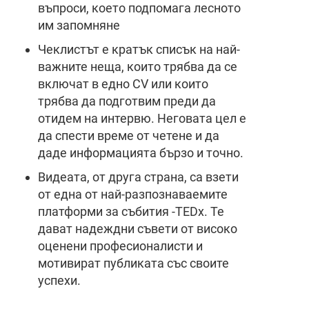
въпроси, което подпомага лесното
им запомняне
Чеклистът е кратък списък на най-
важните неща, които трябва да се
включат в едно CV или които
трябва да подготвим преди да
отидем на интервю. Неговата цел е
да спести време от четене и да
даде информацията бързо и точно.
Видеата, от друга страна, са взети
от една от най-разпознаваемите
платформи за събития -TEDx. Те
дават надеждни съвети от високо
оценени професионалисти и
мотивират публиката със своите
успехи.