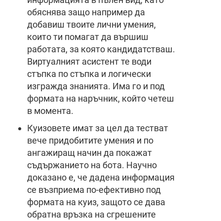
обяснява защо например да
добавиш твоите лични умения,
които ти помагат да вършиш
работата, за която кандидатстваш.
Виртуалният асистент те води
стъпка по стъпка и логически
изгражда знанията. Има го и под
формата на наръчник, който четеш
в момента.
Куизовете имат за цел да тестват
вече придобитите умения и по
ангажиращ начин да покажат
съдържанието на бота. Научно
доказано е, че дадена информация
се възприема по-ефективно под
формата на куиз, защото се дава
обратна връзка на сгрешените