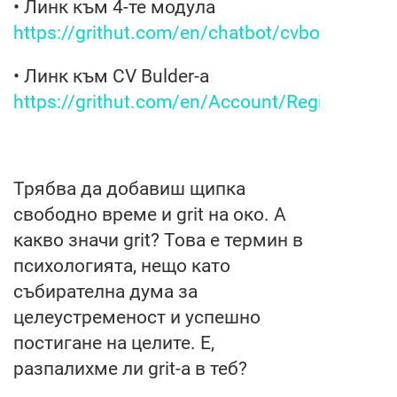
• Линк към 4-те модула
https://grithut.com/en/chatbot/cvbot/chatbo
• Линк към CV Bulder-а
https://grithut.com/en/Account/Register
Трябва да добавиш щипка
свободно време и grit на око. А
какво значи grit? Това е термин в
психологията, нещо като
събирателна дума за
целеустременост и успешно
постигане на целите. Е,
разпалихме ли grit-a в теб?