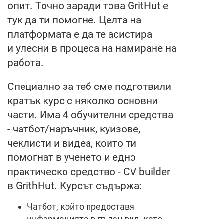
опит. Точно заради това GritHut е
тук да ти помогне. Целта на
платформата е да те асистира
и улесни в процеса на намиране на
работа.
Специално за теб сме подготвили
кратък курс с няколко основни
части. Има 4 обучителни средства
- чатбот/наръчник, куизове,
чеклисти и видеа, които ти
помогнат в ученето и едно
практическо средство - CV builder
в GrithHut. Курсът съдържа:
Чатбот, който предоставя
информацията в пълен вид, като