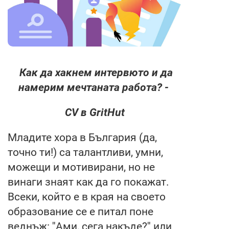
Как да хакнем интервюто и да
намерим мечтаната работа? -
CV в GritHut
Младите хора в България (да,
точно ти!) са талантливи, умни,
можещи и мотивирани, но не
винаги знаят как да го покажат.
Всеки, който е в края на своето
образование се е питал поне
веднъж: ''Ами, сега накъде?'' или