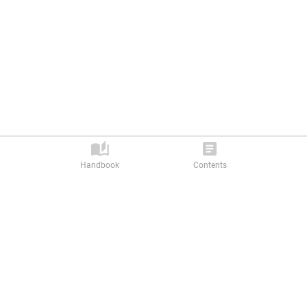
Handbook
Contents
Privacy Policy |
Terms of Service
Abilitics Ⓒ 2026. All rights reserved