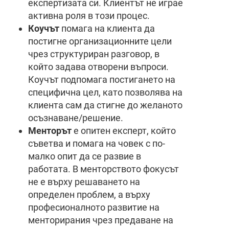
експертизата си. Клиентът не играе
активна роля в този процес.
Коучът
помага на клиента да
постигне организационните цели
чрез структуриран разговор, в
който задава отворени въпроси.
Коучът подпомага постигането на
специфична цел, като позволява на
клиента сам да стигне до желаното
осъзнаване/решение.
Менторът
е опитен експерт, който
съветва и помага на човек с по-
малко опит да се развие в
работата. В менторството фокусът
не е върху решаването на
определен проблем, а върху
професионалното развитие на
менторирания чрез предаване на