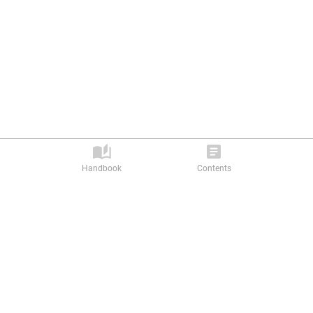
Handbook
Contents
Privacy Policy |
Terms of Service
Abilitics Ⓒ 2026. All rights reserved